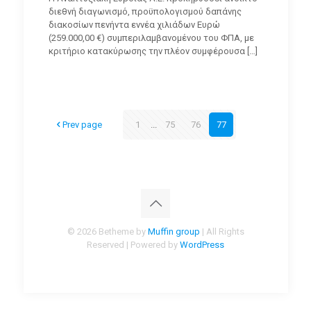
διεθνή διαγωνισμό, προϋπολογισμού δαπάνης
διακοσίων πενήντα εννέα χιλιάδων Ευρώ
(259.000,00 €) συμπεριλαμβανομένου του ΦΠΑ, με
κριτήριο κατακύρωσης την πλέον συμφέρουσα
[…]
Prev page
1
...
75
76
77
© 2026 Betheme by
Muffin group
| All Rights
Reserved | Powered by
WordPress