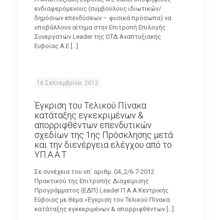
ενδιαφερόμενους (συμβούλους ιδιωτικών/
δημόσιων επενδύσεων – φυσικά πρόσωπα) να
υποβάλλουν αίτημα στην Επιτροπή Επιλογής
Συνεργατών Leader της ΟΤΔ Αναπτυξιακής
Ευβοίας Α.Ε
[…]
16 Σεπτεμβρίου, 2012
Έγκριση του Τελικού Πίνακα
κατάταξης εγκεκριμένων &
απορριφθέντων επενδυτικών
σχεδίων της 1ης Πρόσκλησης μετά
και την διενέργεια ελέγχου από το
ΥΠ.Α.Α.Τ
Σε συνέχεια του υπ΄ αριθμ. 04_2/6-7-2012
Πρακτικού της Επιτροπής Διαχείρισης
Προγράμματος (ΕΔΠ) Leader Π.Α.Α Κεντρικής
Εύβοιας με θέμα «Έγκριση του Τελικού Πίνακα
κατάταξης εγκεκριμένων & απορριφθέντων
[…]