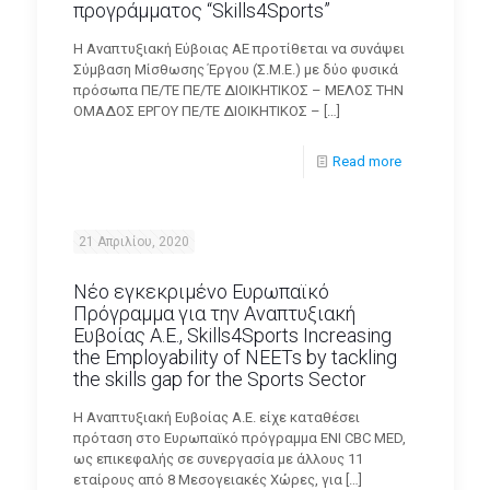
προγράμματος “Skills4Sports”
H Αναπτυξιακή Εύβοιας ΑΕ προτίθεται να συνάψει
Σύμβαση Μίσθωσης Έργου (Σ.Μ.Ε.) με δύο φυσικά
πρόσωπα ΠΕ/ΤΕ ΠΕ/ΤΕ ΔΙΟΙΚΗΤΙΚΟΣ – ΜΕΛΟΣ ΤΗΝ
ΟΜΑΔΟΣ ΕΡΓΟΥ ΠΕ/ΤΕ ΔΙΟΙΚΗΤΙΚΟΣ –
[…]
Read more
21 Απριλίου, 2020
Νέο εγκεκριμένο Ευρωπαϊκό
Πρόγραμμα για την Αναπτυξιακή
Ευβοίας Α.Ε., Skills4Sports Increasing
the Employability of NEETs by tackling
the skills gap for the Sports Sector
Η Αναπτυξιακή Ευβοίας Α.Ε. είχε καταθέσει
πρόταση στο Ευρωπαϊκό πρόγραμμα ENI CBC MED,
ως επικεφαλής σε συνεργασία με άλλους 11
εταίρους από 8 Μεσογειακές Χώρες, για
[…]