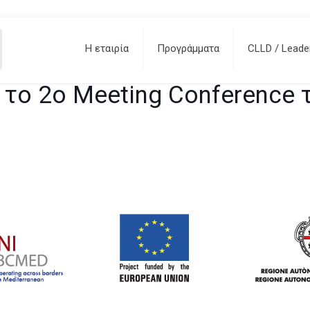
το 2ο Meeting Conference του π
Η εταιρία
Προγράμματα
CLLD / Leade
ng το 2ο Meeting Conference