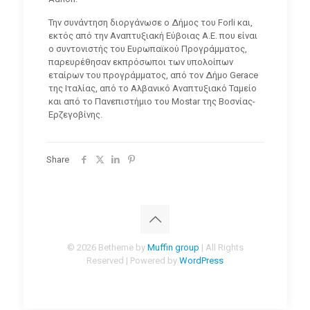
Την συνάντηση διοργάνωσε ο Δήμος του Forli και,
εκτός από την Αναπτυξιακή Εύβοιας Α.Ε. που είναι
ο συντονιστής του Ευρωπαϊκού Προγράμματος,
παρευρέθησαν εκπρόσωποι των υπολοίπων
εταίρων του προγράμματος, από τον Δήμο Gerace
της Ιταλίας, από το Αλβανικό Αναπτυξιακό Ταμείο
και από το Πανεπιστήμιο του Mostar της Βοσνίας-
Ερζεγοβίνης.
Share
© 2026 Betheme by
Muffin group
| All Rights
Reserved | Powered by
WordPress