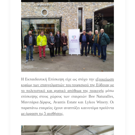
Η Εκπαιδευτική Επίσκεψη είχε ως στόχο την
εξοικείωση
κυρίως των επαγγελματιών του τουρισμού της Εύβοιας με
το πολιτιστικό και φυσικό απόθεμα της περιοχής
μέσω
επίσκεψης στους χώρους των εταιρειών
Bee Naturalles,
Μανιτάρια Δίρφυς,
Avantis Estate
και
Lykos Winery.
Οι
παραπάνω εταιρείες έχουν αναπτύξει καινοτόμα προϊόντα
με έμφαση τις 5 αισθήσεις.