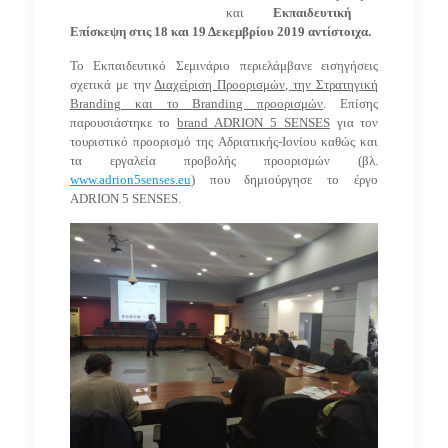
και
Εκπαιδευτική
Επίσκεψη στις 18 και 19 Δεκεμβρίου 2019 αντίστοιχα.
Το Εκπαιδευτικό Σεμινάριο περιελάμβανε εισηγήσεις
σχετικά με την
Διαχείριση Προορισμών, την Στρατηγική
Branding
και το
Branding
προορισμών
. Επίσης
παρουσιάστηκε το
brand ADRION 5 SENSES
για τον
τουριστικό προορισμό της Αδριατικής-Ιονίου καθώς και
τα εργαλεία προβολής προορισμών
(
βλ.
www.adrion5senses.eu
)
που δημιούργησε το έργο
ADRION 5 SENSES.