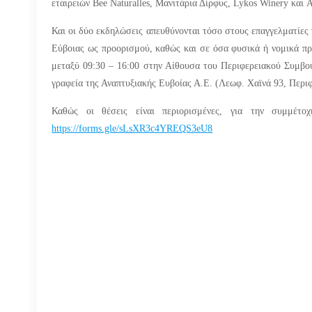
εταιρειών
Bee Naturalles,
Μανιτάρια Δίρφυς,
Lykos Winery
και
A
Και οι δύο εκδηλώσεις απευθύνονται τόσο στους επαγγελματίες
Εύβοιας ως προορισμού, καθώς και σε όσα φυσικά ή νομικά πρό
μεταξύ 09:30 – 16:00 στην Αίθουσα του Περιφερειακού Συμβου
γραφεία της Αναπτυξιακής Ευβοίας Α.Ε. (Λεωφ. Χαϊνά 93, Περι
Καθώς οι θέσεις είναι περιορισμένες, για την συμμέτο
https://forms.gle/sLsXR3c4YREQS3eU8