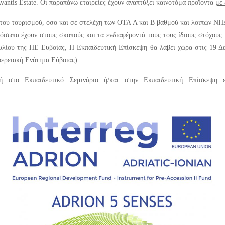
vantis Estate.
Οι παραπάνω εταιρείες έχουν αναπτύξει καινοτόμα προϊόντα
με 
 του τουρισμού, όσο και σε στελέχη των ΟΤΑ Α και Β βαθμού και λοιπών Ν
σωπα έχουν στους σκοπούς και τα ενδιαφέροντά τους τους ίδιους στόχους.
λίου της ΠΕ Ευβοίας, Η Εκπαιδευτική Επίσκεψη θα λάβει χώρα στις 19 Δε
φερειακή Ενότητα Εύβοιας).
χή στο Εκπαιδευτικό Σεμινάριο ή/και στην Εκπαιδευτική Επίσκεψη 