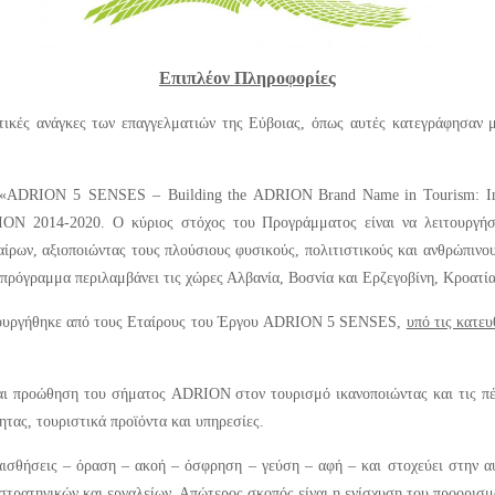
Επιπλέον Πληροφορίες
υτικές ανάγκες των επαγγελματιών της Εύβοιας, όπως αυτές κατεγράφησαν 
«
ADRION
5
SENSES
–
Building
the
ADRION
Brand
Name
in
Tourism
:
I
ON 2014-2020. Ο κύριος στόχος του Προγράμματος είναι να λειτουργήσει
ων, αξιοποιώντας τους πλούσιους φυσικούς, πολιτιστικούς και ανθρώπινους
ο πρόγραμμα περιλαμβάνει τις χώρες Αλβανία, Βοσνία και Ερζεγοβίνη, Κροατία
ουργήθηκε από τους Εταίρους του Έργου
ADRION 5 SENSES,
υπό τις κατε
 προώθηση του σήματος ADRION στον τουρισμό ικανοποιώντας και τις πέντ
ητας, τουριστικά προϊόντα και υπηρεσίες.
ισθήσεις – όραση – ακοή – όσφρηση – γεύση – αφή – και στοχεύει στην αύ
 στρατηγικών και εργαλείων. Απώτερος σκοπός είναι η ενίσχυση του προορι