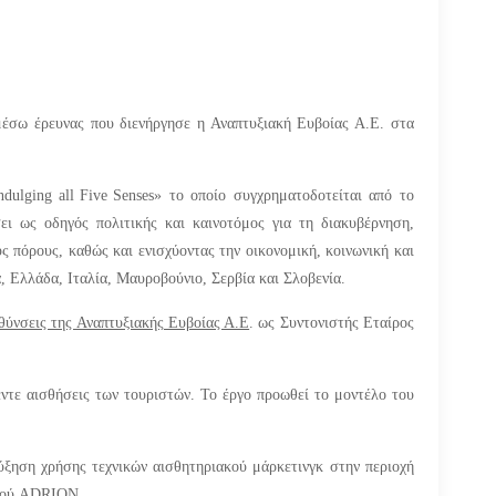
μέσω έρευνας που διενήργησε η Αναπτυξιακή Ευβοίας Α.Ε. στα
ndulging
all
Five
Senses
» το οποίο συγχρηματοδοτείται από το
 ως οδηγός πολιτικής και καινοτόμος για τη διακυβέρνηση,
 πόρους, καθώς και ενισχύοντας την οικονομική, κοινωνική και
, Ελλάδα, Ιταλία, Μαυροβούνιο, Σερβία και Σλοβενία.
υθύνσεις της Αναπτυξιακής Ευβοίας Α.Ε
. ως Συντονιστής Εταίρος
ε αισθήσεις των τουριστών. Το έργο προωθεί το μοντέλο του
ξηση χρήσης τεχνικών αισθητηριακού μάρκετινγκ στην περιοχή
σμού ADRION.