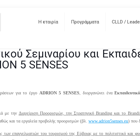
ικού Σεμιναρίου και Εκπαιδ
Η εταιρία
Προγράμματα
CLLD / Leade
ίσια του έργου ADRION 5 SE
κού Σεμιναρίου και Εκπαιδ
RION 5 SENSES
δράσεων για το έργο
ADRION
5
SENSES
, διοργανώνει ένα
Εκπαιδευτικό
ικά με την
Διαχείριση Προορισμών, την Στρατηγική
Branding
και το
Brand
καθώς και τα εργαλεία προβολής προορισμών
(
βλ.
www.adrion5senses.eu
)
που 
ως των επαγγελματιών του τουρισμού της Εύβοιας με το πολιτιστικό και φυ