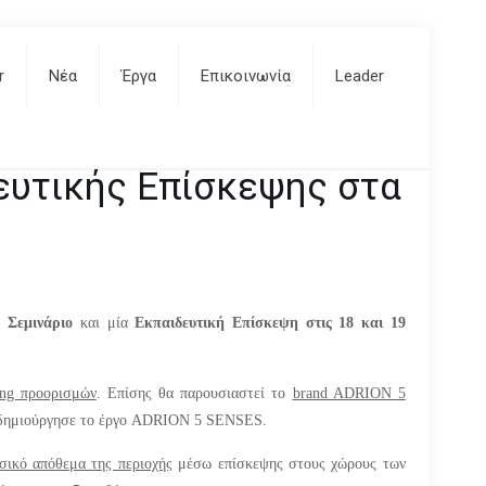
ευτικής Επίσκεψης στα
r
Nέα
Έργα
Επικοινωνία
Leader
NSES
ευτικής Επίσκεψης στα
 Σεμινάριο
και μία
Εκπαιδευτική Επίσκεψη στις 18 και 19
ing
προορισμών
. Επίσης θα παρουσιαστεί το
brand ADRION 5
δημιούργησε το έργο
ADRION 5 SENSES.
σικό απόθεμα της περιοχής
μέσω επίσκεψης στους χώρους των