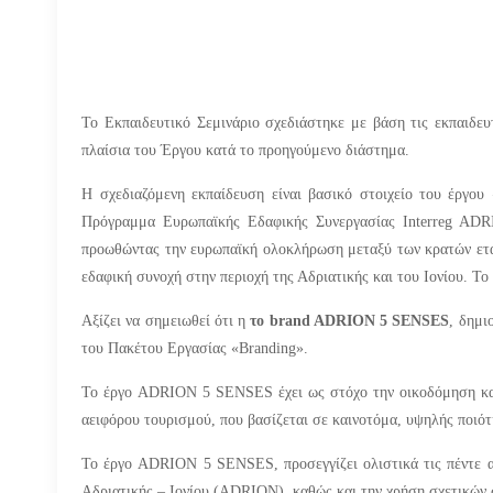
Το Εκπαιδευτικό Σεμινάριο σχεδιάστηκε με βάση τις εκπαιδε
πλαίσια του Έργου κατά το προηγούμενο διάστημα.
Η σχεδιαζόμενη εκπαίδευση είναι βασικό στοιχείο του έργου 
Πρόγραμμα Ευρωπαϊκής Εδαφικής Συνεργασίας Interreg ADRI
προωθώντας την ευρωπαϊκή ολοκλήρωση μεταξύ των κρατών εταίρ
εδαφική συνοχή στην περιοχή της Αδριατικής και του Ιονίου. Τ
Αξίζει να σημειωθεί ότι η
το
brand ADRION 5 SENSES
, δημι
του Πακέτου Εργασίας «
Branding
».
Το έργο ADRION 5 SENSES έχει ως στόχο την οικοδόμηση και
αειφόρου τουρισμού, που βασίζεται σε καινοτόμα, υψηλής ποιότ
Το έργο ADRION 5 SENSES, προσεγγίζει ολιστικά τις πέντε α
Αδριατικής – Ιονίου (ADRION), καθώς και την χρήση σχετικών