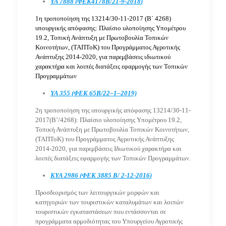
ΥΑ 7888
(
ΦΕΚ4178Β
/21-9-
2018
)
1η τροποποίηση της 13214/30-11-2017 (Β΄ 4268)
υπουργικής απόφασης: Πλαίσιο υλοποίησης Υπομέτρου
19.2, Τοπική Ανάπτυξη με Πρωτοβουλία Τοπικών
Κοινοτήτων, (ΤΑΠΤοΚ) του Προγράμματος Αγροτικής
Ανάπτυξης 2014-2020, για παρεμβάσεις ιδιωτικού
χαρακτήρα και λοιπές διατάξεις εφαρμογής των Τοπικών
Προγραμμάτων
ΥΑ 355 (ΦΕΚ 65Β/22
–
1
–
2019)
2η τροποποίηση της υπουργικής απόφασης 13214/30-11-
2017(B’/4268): Πλαίσιο υλοποίησης Υπομέτρου 19.2,
Τοπική Ανάπτυξη με Πρωτοβουλία Τοπικών Κοινοτήτων,
(ΤΑΠΤοΚ) του Προγράμματος Αγροτικής Ανάπτυξης
2014-2020,
για
παρεμβάσεις Ιδιωτικού χαρακτήρα και
λοιπές διατάξεις εφαρμογής των Τοπικών Προγραμμάτων.
KYA 2986 (
ΦΕΚ 3885 Β
/ 2-12-
2016
)
Προσδιορισμός των λειτουργικών μορφών και
κατηγοριών των τουριστικών καταλυμάτων και λοιπών
τουριστικών εγκαταστάσεων που εντάσσονται σε
προγράμματα αρμοδιότητας του Υπουργείου Αγροτικής