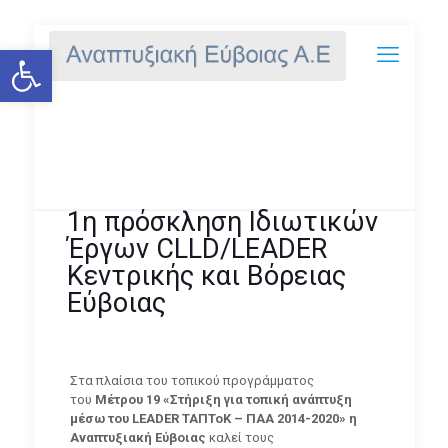
Ανοίξτε τη γραμμή εργαλείων
1η πρόσκληση Ιδιωτικών Έργων
CLLD/LEADER Κεντρικής και
Βόρειας Εύβοιας
1η πρόσκληση Ιδιωτικών
Έργων CLLD/LEADER
Κεντρικής και Βόρειας
Εύβοιας
Στα πλαίσια του τοπικού προγράμματος
του
Μέτρου 19 «Στήριξη για τοπική ανάπτυξη
μέσω του LEADER ΤΑΠΤοΚ – ΠΑΑ 2014-2020» η
Aναπτυξιακή
Eύβοιας
καλεί τους