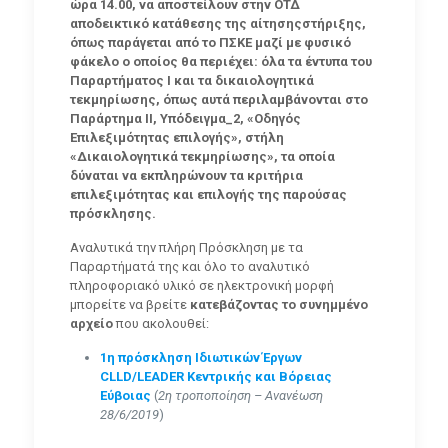
ώρα 14.00, να αποστείλουν στην ΟΤΔ
αποδεικτικό κατάθεσης της αίτησηςστήριξης,
όπως παράγεται από το ΠΣΚΕ μαζί με φυσικό
φάκελο ο οποίος θα περιέχει: όλα τα έντυπα του
Παραρτήματος Ι και τα δικαιολογητικά
τεκμηρίωσης, όπως αυτά περιλαμβάνονται στο
Παράρτημα ΙΙ, Υπόδειγμα_2, «Οδηγός
Επιλεξιμότητας επιλογής», στήλη
«Δικαιολογητικά τεκμηρίωσης», τα οποία
δύναται να εκπληρώνουν τα κριτήρια
επιλεξιμότητας και επιλογής της παρούσας
πρόσκλησης.
Αναλυτικά την πλήρη Πρόσκληση με τα
Παραρτήματά της και όλο το αναλυτικό
πληροφοριακό υλικό σε ηλεκτρονική μορφή
μπορείτε να βρείτε
κατεβάζοντας το συνημμένο
αρχείο
που ακολουθεί:
1η πρόσκληση Ιδιωτικών Έργων
CLLD/LEADER Κεντρικής και Βόρειας
Εύβοιας
(
2η τροποποίηση – Ανανέωση
28/6/2019
)