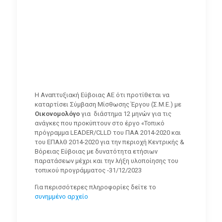
H Αναπτυξιακή Εύβοιας ΑΕ ότι προτίθεται να
καταρτίσει Σύμβαση Μίσθωσης Έργου (Σ.Μ.Ε.) με
Οικονομολόγο
για διάστημα 12 μηνών για τις
ανάγκες που προκύπτουν στο έργο «Τοπικό
πρόγραμμα LEADER/CLLD του ΠΑΑ 2014-2020 και
του ΕΠΑλΘ 2014-2020 για την περιοχή Κεντρικής &
Βόρειας Εύβοιας με δυνατότητα ετήσιων
παρατάσεων μέχρι και την λήξη υλοποίησης του
τοπικού προγράμματος -31/12/2023
Για περισσότερες πληροφορίες δείτε το
συνημμένο αρχείο